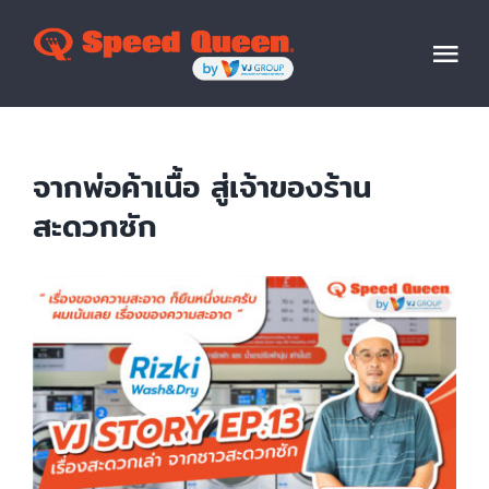
Skip
to
Tog
content
Nav
HOME
จากพ่อค้าเนื้อ สู่เจ้าของร้าน
ABOUT
สะดวกซัก
PRODUCTS
View
Larger
Image
HOME WASHERS&DRYER
SHOWCASE