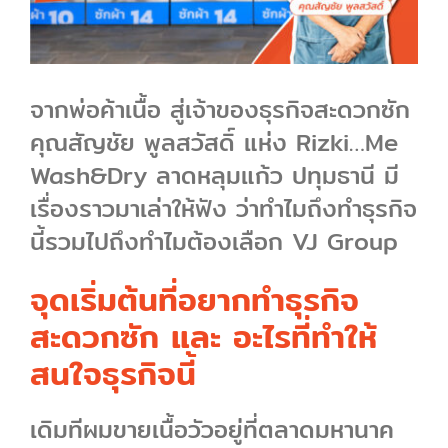
ARTICLE
SHOP
จากพ่อค้าเนื้อ สู่เจ้าของธุรกิจสะดวกซัก
คุณสัญชัย พูลสวัสดิ์ แห่ง Rizki…Me
CONTACT US
Wash&Dry ลาดหลุมแก้ว ปทุมธานี มี
เรื่องราวมาเล่าให้ฟัง ว่าทำไมถึงทำธุรกิจ
นี้รวมไปถึงทำไมต้องเลือก VJ Group
จุดเริ่มต้นที่อยากทำธุรกิจ
สะดวกซัก และ อะไรที่ทำให้
สนใจธุรกิจนี้
เดิมทีผมขายเนื้อวัวอยู่ที่ตลาดมหานาค