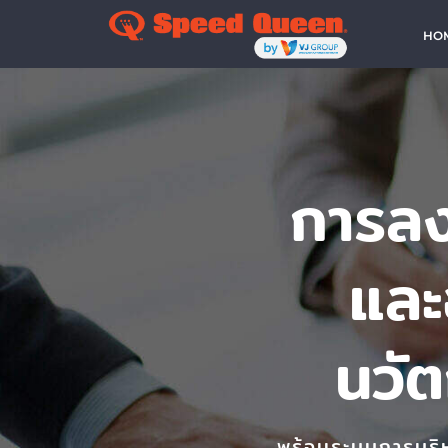
Skip
HO
to
content
การลงท
และ
นวั
พร้อมระบบการบริห