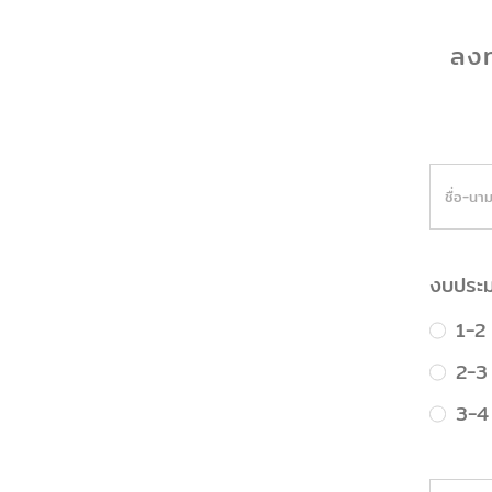
ลงท
งบประม
1-2
2-3
3-4